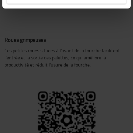
Roues grimpeuses
Ces petites roues situées à l'avant de la fourche facilitent
l'entrée et la sortie des palettes, ce qui améliore la
productivité et réduit l'usure de la fourche.