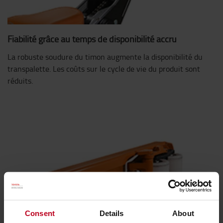
Fiabilité grâce au temps de disponibilité accru
La robuste soudure du timon augmente la disponibilité du
transpalette. Les coûts sur le cycle de vie du produit sont
réduits.
Consent
Details
About