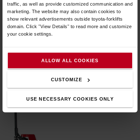
traffic, as well as provide customized communication and
Caractéristiques techniques
marketing. The website may also contain cookies to
Fiabilité:Des commandes en bout de doigts pour une prise
show relevant advertisements outside toyota-forklifts
en main facile et un contrôle efficace.
domain. Click "View Details" to read more and customize
your cookie settings.
Longévité supérieure: Un transpalette conçu pour durer,
des graisseurs permettent une maintenance au quotidien.
Sécurité: Bouts de fourches arrondis, renforcés et
légèrement inclinés pour la sécurité des hommes et
ALLOW ALL COOKIES
l’intégrité des marchandises.
CUSTOMIZE
USE NECESSARY COOKIES ONLY