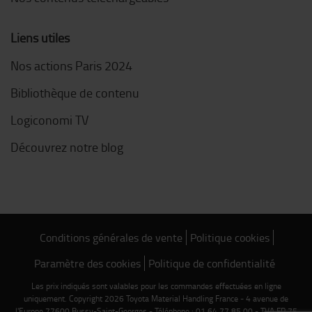
Liens utiles
Nos actions Paris 2024
Bibliothèque de contenu
Logiconomi TV
Découvrez notre blog
Conditions générales de vente
Politique cookies
Paramètre des cookies
Politique de confidentialité
Les prix indiqués sont valables pour les commandes effectuées en ligne
uniquement. Copyright 2026 Toyota Material Handling France - 4 avenue de
l'Europe 77600 Bussy-Saint-Georges - Téléphone : 01 64 77 85 00 - TVA FR 75