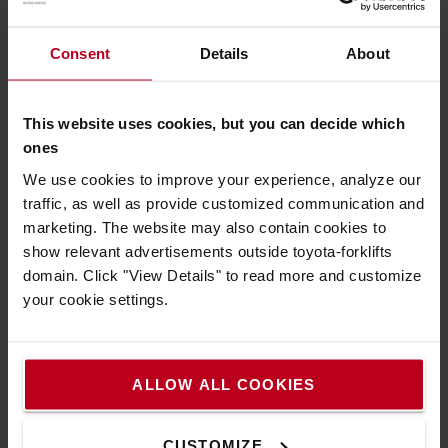
est mise en charge afin d’en tester l’état et la capacité.
Consent
Details
About
Nettoyage
This website uses cookies, but you can decide which
ones
Tests
We use cookies to improve your experience, analyze our
traffic, as well as provide customized communication and
Peinture
marketing. The website may also contain cookies to
show relevant advertisements outside toyota-forklifts
domain. Click "View Details" to read more and customize
Inspection finale
your cookie settings.
Bon à savoir lorsque vous louez, achetez ou
ALLOW ALL COOKIES
essayez un chariot d'occasion
CUSTOMIZE