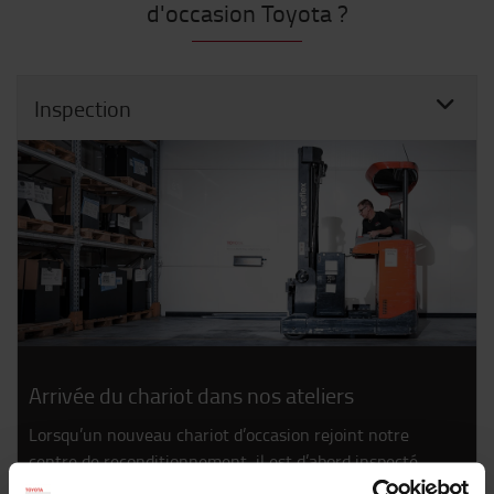
d'occasion Toyota ?
Inspection
Arrivée du chariot dans nos ateliers
Lorsqu’un nouveau chariot d’occasion rejoint notre
centre de reconditionnement, il est d’abord inspecté
pour déterminer si il est éligible à la vente. Sa batterie