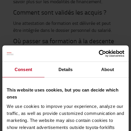
savoir plus sur les modalités de financement.
Comment sont validés les acquis ?
Une attestation de formation est délivrée et peut
être intégrée dans le dossier personnel du salarié.
Où passer sa formation à la descente
de secours ?
Les formations peuvent être réalisées sur votre site
(selon conditions) ou dans le centre de formation de
Consent
Details
About
Toyota Material Handling, à Bussy-Saint-Georges
(77).
This website uses cookies, but you can decide which
ones
We use cookies to improve your experience, analyze our
traffic, as well as provide customized communication and
marketing. The website may also contain cookies to
Combien coûte une formation
show relevant advertisements outside toyota-forklifts