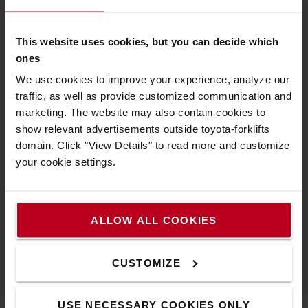
avec un recyclage
.
Où passer sa formation habilitation
This website uses cookies, but you can decide which
électrique ?
ones
We use cookies to improve your experience, analyze our
Les formations peuvent être réalisées sur votre site
traffic, as well as provide customized communication and
(selon conditions) ou dans le centre de formation de
marketing. The website may also contain cookies to
Toyota Material Handling, à Bussy-Saint-Georges
show relevant advertisements outside toyota-forklifts
(77).
domain. Click "View Details" to read more and customize
Le saviez-vous ? Le centre de formation propose
your cookie settings.
également le recyclage de la formation habilitation
électrique. Retrouvez toutes les modalités.
ALLOW ALL COOKIES
RECYCLAGE DE LA FORMATION
CUSTOMIZE
USE NECESSARY COOKIES ONLY