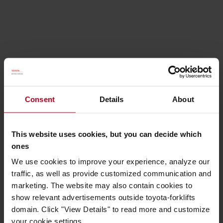
Campagne 2023-2025 : Un travail sûr et sain à l’ère
numérique
La campagne 2023-2025 – Un travail sûr et sain à
Consent
Details
About
l’ère numérique
– vise à sensibiliser à l’impact des
nouvelles technologies numériques sur les lieux de
travail et leurs travailleurs. La transformation
This website uses cookies, but you can decide which
numérique offre davantage d’opportunités, mais
ones
présente également d’importants défis et risques en
matière de santé et de sécurité.
We use cookies to improve your experience, analyze our
traffic, as well as provide customized communication and
L’impact doit être pris en compte dès la phase de
marketing. The website may also contain cookies to
conception, mais le renforcement des compétences
show relevant advertisements outside toyota-forklifts
numériques des travailleurs est essentiel. Nous
domain. Click "View Details" to read more and customize
nous engageons à soutenir le développement des
your cookie settings.