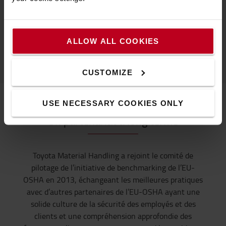
compétences de nos collaborateurs en matière
d’applications numériques. Il est important de placer
les personnes au
centre
du lieu de travail
numérique.
ALLOW ALL COOKIES
CUSTOMIZE
USE NECESSARY COOKIES ONLY
Un partenariat à long terme
Toyota Material Handling a rejoint le comité de
pilotage de l’initiative de benchmarking de l’EU-
OSHA en 2013, échangeant les meilleures pratiques
avec d’autres partenaires de l’EU-OSHA ayant une
solide culture de la sécurité des employés et des
clients et une compréhension approfondie des