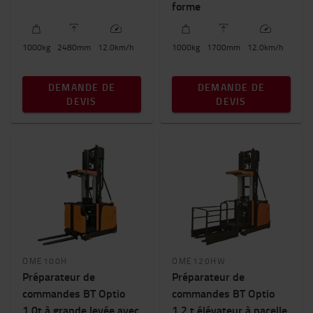
forme
1000
kg
2480
mm
12.0
km/h
1000
kg
1700
mm
12.0
km/h
DEMANDE DE
DEMANDE DE
DEVIS
DEVIS
OME100H
OME120HW
Préparateur de
Préparateur de
commandes BT Optio
commandes BT Optio
1,0t à grande levée avec
1,2 t élévateur à nacelle