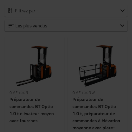
Filtrez par :
Tous les Préparateurs de commandes
Les plus vendus
Prélèvement à faible niveau
Préparation de commandes de niveau moyen à
élevé
Capacité nominale
1000kg
-
1200kg
Hauteur de levée (mm)
OME100N
OME100NW
1700mm
-
11200mm
Préparateur de
Préparateur de
commandes BT Optio
commandes BT Optio
Hauteur du chariot
1.0 t élévateur moyen
1.0 t, préparateur de
2400mm
-
2500mm
avec fourches
commandes à élévation
moyenne avec plate-