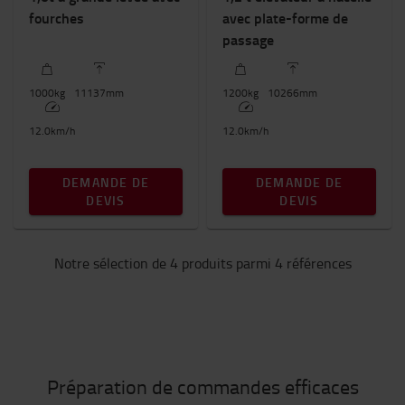
fourches
avec plate-forme de
passage
1000
kg
11137
mm
1200
kg
10266
mm
12.0
km/h
12.0
km/h
DEMANDE DE
DEMANDE DE
DEVIS
DEVIS
Notre sélection de 4 produits parmi 4 références
Préparation de commandes efficaces