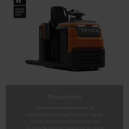
Productivité
Les nouveaux préparateurs de
commandes haute performance Toyota
offrent des fonctions telles que les
boutons de marche, l’élévation du poste