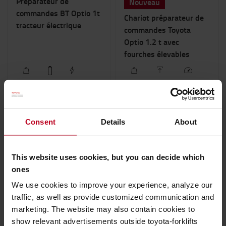
Préparateur de
Nouveau
commandes BT Optio 1t
Chariot préparateur de
tracteur électrique
commandes Toyota
Optio 1.2 t avec
fourches élevables
1000
kg
105
Ah
24
volt
1200
kg
800
mm
12.0
km/h
DEMANDE DE
DEMANDE DE
Consent
Details
About
DEVIS
DEVIS
This website uses cookies, but you can decide which
ones
We use cookies to improve your experience, analyze our
traffic, as well as provide customized communication and
marketing. The website may also contain cookies to
show relevant advertisements outside toyota-forklifts