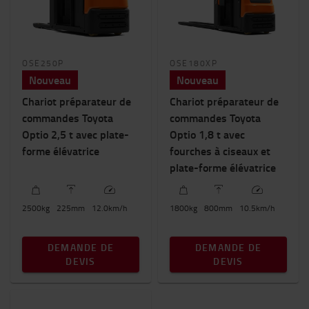
OSE250P
OSE180XP
Nouveau
Nouveau
Chariot préparateur de
Chariot préparateur de
commandes Toyota
commandes Toyota
Optio 2,5 t avec plate-
Optio 1,8 t avec
forme élévatrice
fourches à ciseaux et
plate-forme élévatrice
2500
kg
225
mm
12.0
km/h
1800
kg
800
mm
10.5
km/h
DEMANDE DE
DEMANDE DE
DEVIS
DEVIS