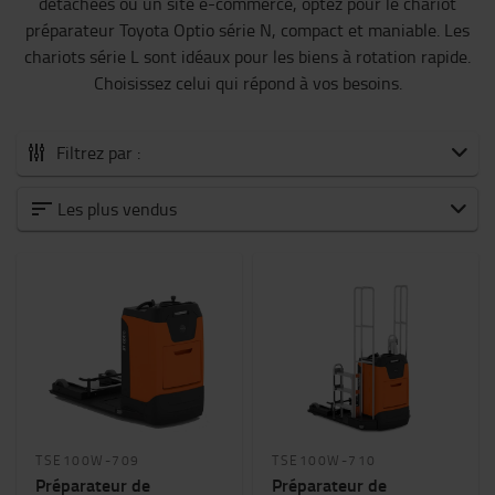
détachées ou un site e-commerce, optez pour le chariot
préparateur Toyota Optio série N, compact et maniable. Les
chariots série L sont idéaux pour les biens à rotation rapide.
Choisissez celui qui répond à vos besoins.
Filtrez par :
Tous les Préparateurs de commandes
Les plus vendus
Prélèvement à faible niveau
Préparation de commandes de niveau moyen à
élevé
Capacité nominale
1000kg
-
2500kg
Hauteur de levée (mm)
TSE100W-709
TSE100W-710
0mm
-
4200mm
Préparateur de
Préparateur de