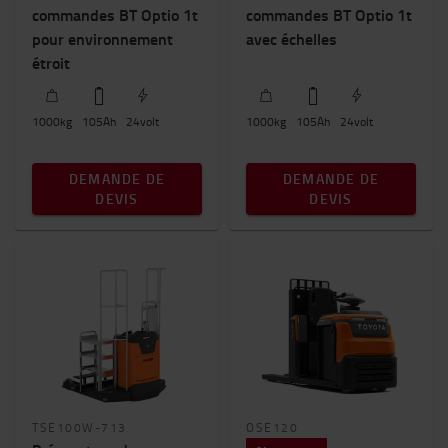
commandes BT Optio 1t
commandes BT Optio 1t
Hauteur du chariot
pour environnement
avec échelles
0mm
-
1900mm
étroit
1000
kg
105
Ah
24
volt
1000
kg
105
Ah
24
volt
DEMANDE DE
DEMANDE DE
DEVIS
DEVIS
TSE100W-713
OSE120