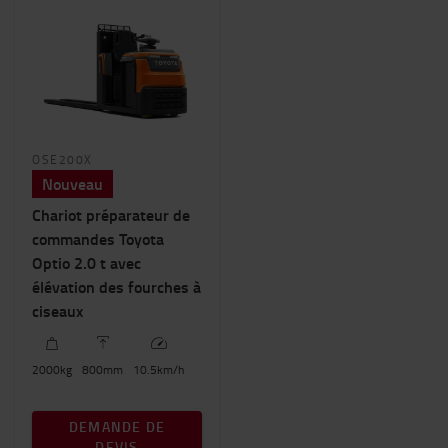
OSE200X
Nouveau
Chariot préparateur de
commandes Toyota
Optio 2.0 t avec
élévation des fourches à
ciseaux
2000
kg
800
mm
10.5
km/h
DEMANDE DE
DEVIS