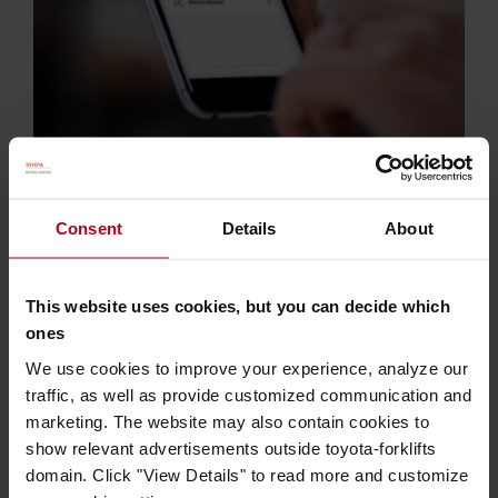
Gestion de flotte connectée
My Toyota est une solution de gestion de flotte
Consent
Details
About
connectée développée par Toyota pour piloter
votre flotte en optisant votre sécurité, votre
This website uses cookies, but you can decide which
productivité et vos coûts.
ones
DÉCOUVRIR MY TOYOTA
We use cookies to improve your experience, analyze our
traffic, as well as provide customized communication and
marketing. The website may also contain cookies to
show relevant advertisements outside toyota-forklifts
domain. Click "View Details" to read more and customize