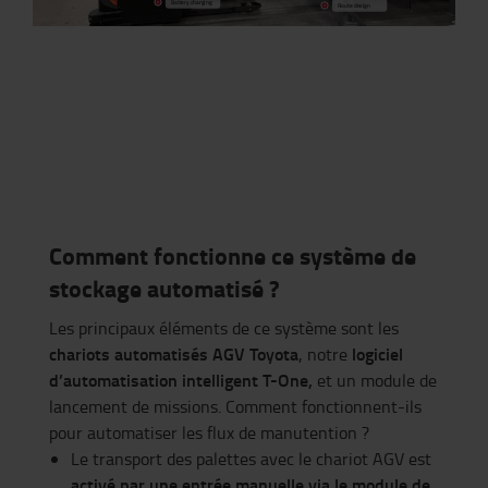
Battery charging
Route design
Comment
fonctionne
ce
système
de
stockage
automatisé
?
Les principaux éléments de ce système sont les
chariots automatisés AGV
Toyota
logiciel
, notre
d’automatisation intelligent
T-One,
et
u
n module de
lancement de missions
. Comment fonctionnent-ils
pour automatiser les flux de manutention ?
Le transport des palettes
avec
le chariot
AGV
e
st
activé par une entrée manuelle via
le module de