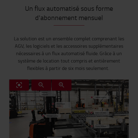
Un flux automatisé sous forme
d'abonnement mensuel
La solution est un ensemble complet comprenant
les
AGV,
les logiciels et les accessoires supplémentaires
nécessaires à un flux automatisé fluide.
Grâce
à
un
système de
location tout compris et entièrement
flexibles à partir de six mois seulement.
Person &
obstacle
detection
Service support
Automated
stacker
Order activation
Emergency stop
Control system