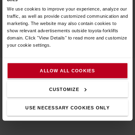
JE VEUX EN SAVOIR PLUS SUR CETTE
We use cookies to improve your experience, analyze our
SOLUTION
traffic, as well as provide customized communication and
marketing. The website may also contain cookies to
show relevant advertisements outside toyota-forklifts
J'AI D'AUTRES BESOINS D'AUTOMATISATION
domain. Click "View Details" to read more and customize
your cookie settings.
ALLOW ALL COOKIES
Solution d'automatisation à court terme :
pour quels types d'entreprise ?
CUSTOMIZE
USE NECESSARY COOKIES ONLY