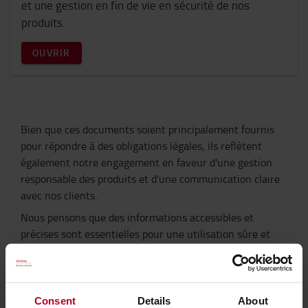
et une gestion en fin de vie en sécurité de nos
produits.
OUVRIR
Bien que ces documents soient principalement fournis
pour répondre à des obligations légales, ils reflètent
également notre engagement en faveur d'une gestion
responsable des produits et d'une communication claire
avec nos clients.
Nous pensons que des informations accessibles et
précises sont essentielles pour une utilisation sûre et
durable.
En savoir plus sur notre
approche de développement
durable >
Consent
Details
About