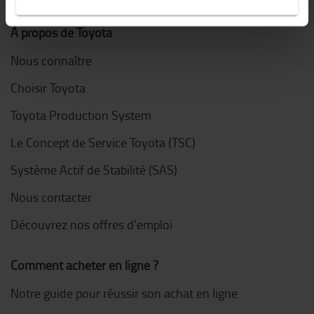
À propos de Toyota
Nous connaître
Choisir Toyota
Toyota Production System
Le Concept de Service Toyota (TSC)
Système Actif de Stabilité (SAS)
Nous contacter
Découvrez nos offres d'emploi
Comment acheter en ligne ?
Notre guide pour réussir son achat en ligne