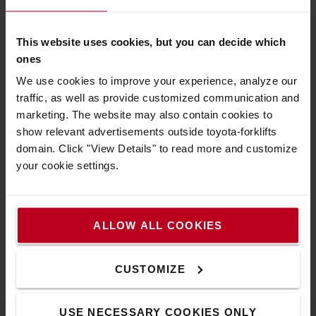
Accéder à la documentation relative aux
batteries des
chariots de magasinage >
This website uses cookies, but you can decide which
AVANTAGES DES BATTERIES LITHIUM-ION
ones
We use cookies to improve your experience, analyze our
traffic, as well as provide customized communication and
Contactez-nous
marketing. The website may also contain cookies to
show relevant advertisements outside toyota-forklifts
domain. Click "View Details" to read more and customize
Nos experts sont à votre disposition pour vous aider pour
your cookie settings.
toute question relative aux batteries ou aux chariots
élévateurs.
ALLOW ALL COOKIES
CONTACTEZ-NOUS
CUSTOMIZE
USE NECESSARY COOKIES ONLY