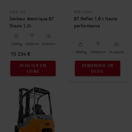
SWE120
RRE180H
Gerbeur électrique BT
BT Reflex 1,8 t Haute
Staxio 1,2t
performance
1200
kg
4500
mm
6.0
km/h
1800
kg
13000
mm
14.0
km/h
10 234 €
ACHETER EN
DEMANDER UN
LIGNE
DEVIS