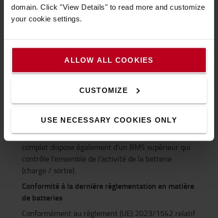
domain. Click "View Details" to read more and customize
your cookie settings.
Sécurité dans chaque composant
ALLOW ALL COOKIES
Une batterie au lithium-ion est constituée de
plusieurs accumulateurs assemblés en un seul
module. Selon la taille de la batterie, plusieurs
CUSTOMIZE
modules sont branchés en série de manière à former
un système de batterie. Chaque module est équipé
USE NECESSARY COOKIES ONLY
d'un système de sécurité (BMS - Battery
Management System). Le système de batterie
complet dispose également d'un BMS supérieur qui
contrôle l'ensemble de l'activité de la batterie
(charge / sortie).
Conformité à la dernière réglementation en matière
de batteries
Conformément au règlement (UE) 2023/1542 relatif