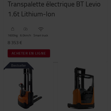
Transpalette électrique BT Levio
1.6t Lithium-Ion
1600
kg
6.0
km/h
Smart truck
8 353 €
ACHETER EN LIGNE
Bestseller