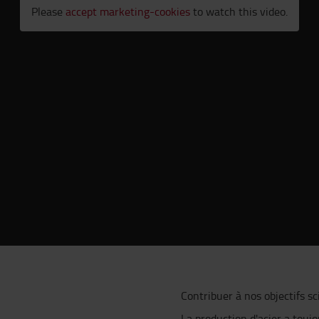
Please
accept marketing-cookies
to watch this video.
Contribuer à nos objectifs sc
La production d'acier a toujo