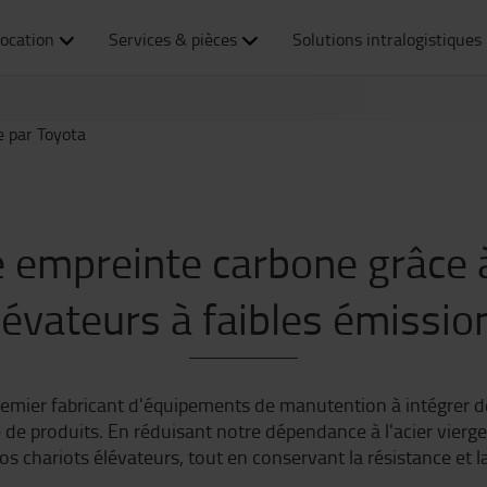
Per Fyrenius, Senior Vice 
ocation
Services & pièces
Solutions intralogistiques
Europe
 empreinte carbone grâce à
lévateurs à faibles émissio
emier fabricant d'équipements de manutention à intégrer de l
 de produits. En réduisant notre dépendance à l'acier vierg
nos chariots élévateurs, tout en conservant la résistance et l