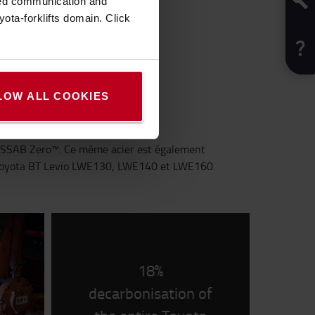
zed communication and
ota-forklifts domain. Click
e
LOW ALL COOKIES
en SSAB Zero™. Ce même acier est également
les Toyota BT Levio LWE130, LWE140 et LWE160.
18%
decarbonisation of