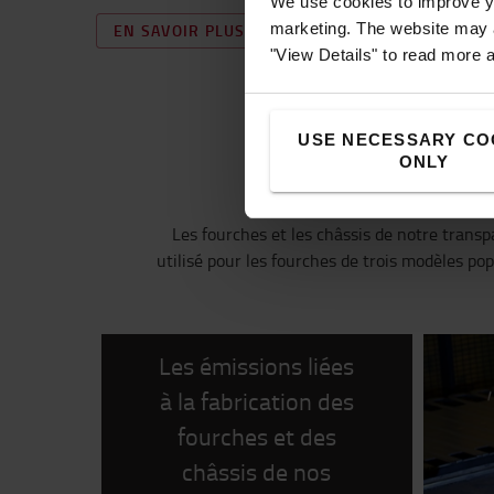
We use cookies to improve yo
marketing. The website may a
EN SAVOIR PLUS SUR NOTRE ENGAGEMENT
"View Details" to read more 
USE NECESSARY CO
ONLY
Les fourches et les châssis de notre tran
utilisé pour les fourches de trois modèles p
Les émissions liées
à la fabrication des
fourches et des
châssis de nos