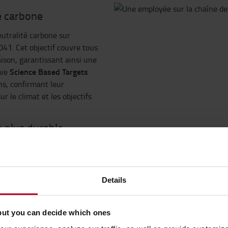
té carbone
eutralité carbone sur
2041. Cet objectif couvre tous
raison, garantissant ainsi une
Science Based Targets
ive
ns, confirmant leur
r le climat et les objectifs
r plus durable
ifs de développement durable
îne de valeur. En travaillant
artenaires et nos clients
,
Details
sponsabilité partagée. Alors
éterminés à explorer et à
buent à un avenir plus
but you can decide which ones