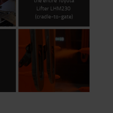
the entire Toyota
Lifter LHM230
(cradle-to-gate)