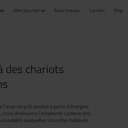
President Corporate Development, Toyota Material Handling
Aller plus loin
Nous trouver
Carrière
Blog
 des chariots
ns
'acier recyclé produit à partir d'énergies
e, nous diminuons l'empreinte carbone des
a durabilité auxquelles vous êtes habitués.