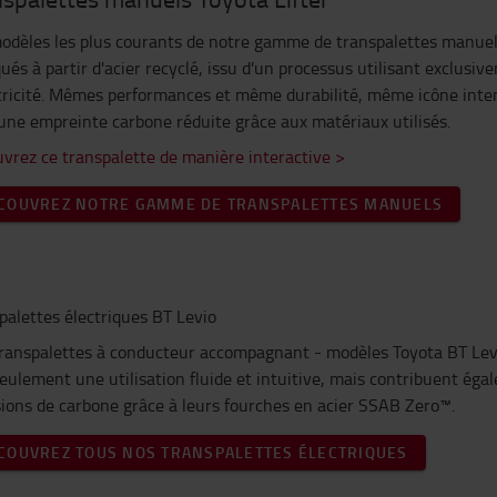
odèles les plus courants de notre gamme de transpalettes manuels
qués à partir d'acier recyclé, issu d'un processus utilisant exclusi
ctricité. Mêmes performances et même durabilité, même icône int
une empreinte carbone réduite grâce aux matériaux utilisés.
vrez ce transpalette de manière interactive >
COUVREZ NOTRE GAMME DE TRANSPALETTES MANUELS
palettes électriques BT Levio
ranspalettes à conducteur accompagnant - modèles Toyota BT L
eulement une utilisation fluide et intuitive, mais contribuent éga
ions de carbone grâce à leurs fourches en acier SSAB Zero™.
COUVREZ TOUS NOS TRANSPALETTES ÉLECTRIQUES