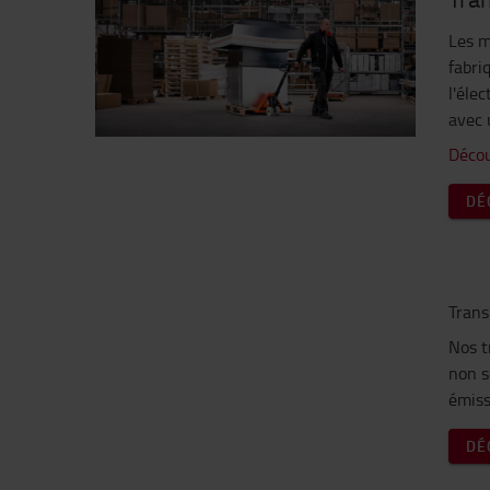
Les m
fabri
l'éle
avec 
Décou
DÉ
Trans
Nos t
non s
émiss
DÉ