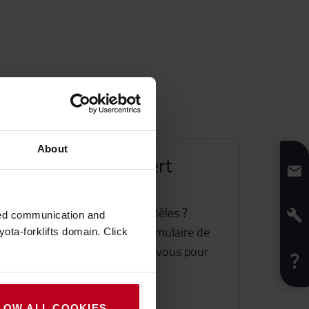
About
contacté par un expert
Toyota
tez en savoir plus sur nos modèles ?
zed communication and
ar téléphone ou via notre formulaire de
ota-forklifts domain. Click
ert reviendra rapidement pour vous pour
changer sur votre projet.
CONTACTEZ-NOUS
LOW ALL COOKIES