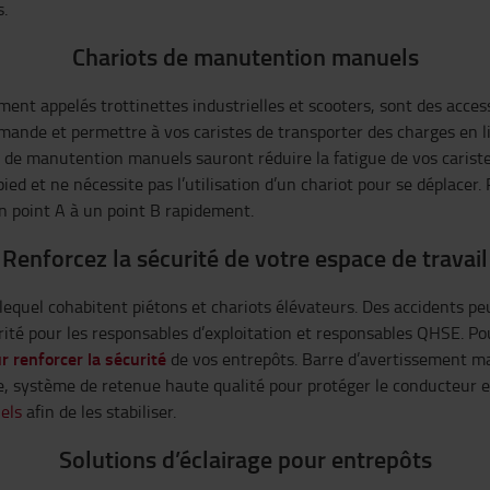
s.
Chariots de manutention manuels
ement appelés trottinettes industrielles et scooters, sont des acce
mande et permettre à vos caristes de transporter des charges en li
 de manutention manuels sauront réduire la fatigue de vos cariste
ied et ne nécessite pas l’utilisation d’un chariot pour se déplace
un point A à un point B rapidement.
Renforcez la sécurité de votre espace de travail
quel cohabitent piétons et chariots élévateurs. Des accidents peuv
orité pour les responsables d’exploitation et responsables QHSE. P
ur
renforcer la sécurité
de vos entrepôts. Barre d’avertissement ma
, système de retenue haute qualité pour protéger le conducteur e
els
afin de les stabiliser.
Solutions d’éclairage pour entrepôts