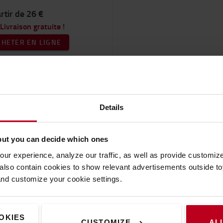
rtir de 26 €
Livraison gratuite !
CHETER EN LIGNE
1
Details
Être 
but you can decide which ones
Vous souhai
ur experience, analyze our traffic, as well as provide customi
Contactez-vous p
lso contain cookies to show relevant advertisements outside toy
and customize your cookie settings.
contact. Un exp
é
OKIES
CUSTOMIZE
AL