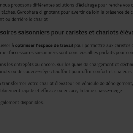
, nous proposons différentes solutions d’éclairage pour rendre vos c
s tâches. Gyrophare clignotant pour avertir de loin la présence de
t ou derrière le chariot
soires saisonniers pour caristes et chariots élév
optimiser l’espace de travail
ousser à
pour permettre aux caristes
e d’accessoires saisonniers sont donc vos alliés parfaits pour cont
d dans les entrepôts ou encore, sur les quais de chargement et dé
riots ou de couvre-siège chauffant pour offrir confort et chaleurs 
 à transformer votre chariot élévateur en véhicule de déneigement
éblaiement rapide et efficace ou encore, la lame chasse-neige.
 également disponibles.