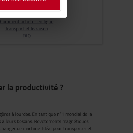
enir plus d'information
Comment acheter en ligne
Transport et livraison
FAQ
 la productivité ?
gères à lourdes. En tant que n°1 mondial de la
ées à leurs besoins. Revêtements magnétiques
 changer de machine. Idéal pour transporter et