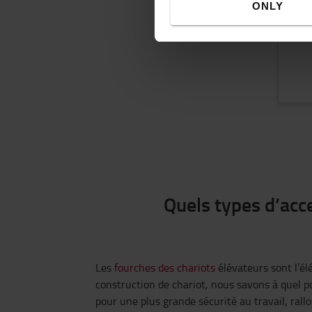
ONLY
Quels types d’acc
Les
fourches des chariots
élévateurs sont l’él
construction de chariot, nous savons à quel p
pour une plus grande sécurité au travail, ral