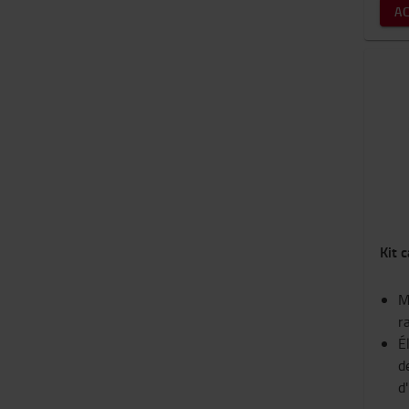
A
Kit 
M
r
É
d
d