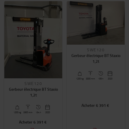
SWE120
Gerbeur électrique BT Staxio
1,2t
1200
kg
3300
mm
106 h
2020
SWE120
Gerbeur électrique BT Staxio
1,2t
Acheter
6 391 €
1200
kg
3300
mm
134 h
2020
Acheter
6 391 €