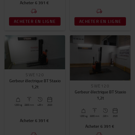
Acheter
6 391 €
ACHETER EN LIGNE
ACHETER EN LIGNE
SWE120
Gerbeur électrique BT Staxio
SWE120
1,2t
Gerbeur électrique BT Staxio
1,2t
1200
kg
3300
mm
435 h
2020
1200
kg
3300
mm
230 h
2020
Acheter
6 391 €
Acheter
6 391 €