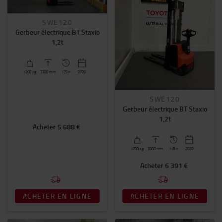
Filtrer par catégorie
SWE120
Prix
Gerbeur électrique BT Staxio
1,2t
0€
-
15000€
Horamètre
1200
kg
3300
mm
129 h
2020
0
-
3000
SWE120
Gerbeur électrique BT Staxio
Année
1,2t
2019
-
2023
Acheter
5 688 €
1200
kg
3300
mm
118 h
2020
Longueur de fourches (mm)
Acheter
6 391 €
1150
(28)
1200
(2)
ACHETER EN LIGNE
ACHETER EN LIGNE
1500
(1)
EN SAVOIR PLUS.