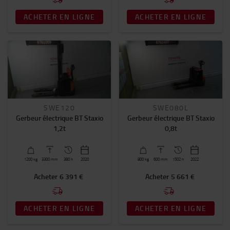
ACHETER EN LIGNE
ACHETER EN LIGNE
SWE120
SWE080L
Gerbeur électrique BT Staxio
Gerbeur électrique BT Staxio
1,2t
0,8t
1200
kg
3300
mm
380 h
2020
800
kg
600
mm
1502 h
2022
Acheter
6 391 €
Acheter
5 661 €
ACHETER EN LIGNE
ACHETER EN LIGNE