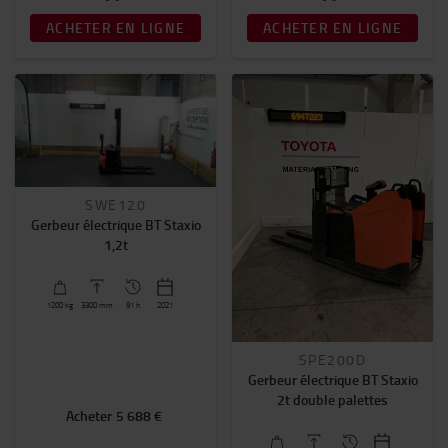
Roues
ACHETER EN LIGNE
ACHETER EN LIGNE
0
(32)
Garantie
Premium
(23)
Basic
(8)
Premium+
(1)
SWE120
Gerbeur électrique BT Staxio
1,2t
1200
kg
3300
mm
91 h
2021
SPE200D
Gerbeur électrique BT Staxio
2t double palettes
Acheter
5 688 €