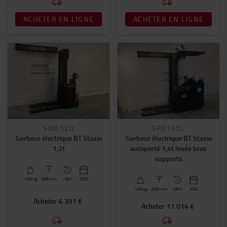
ACHETER EN LIGNE
ACHETER EN LIGNE
SWE120
SPE140L
Gerbeur électrique BT Staxio
Gerbeur électrique BT Staxio
1,2t
autoporté 1,4t levée bras
supports
1200
kg
3300
mm
178 h
2020
1400
kg
3300
mm
339 h
2023
Acheter
6 391 €
Acheter
11 014 €