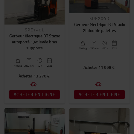
Transpalette électrique d'occasion
Transpalette manuel d'occasion
SPE200D
Gerbeur électrique d'occasion
Gerbeur électrique BT Staxio
Chariot tracteur d'occasion
SPE140L
2t double palettes
Gerbeur électrique BT Staxio
Hauteur de levée (mm)
autoporté 1,4t levée bras
supports
600mm
-
4500mm
2000
kg
1750
mm
1050 h
2022
Capacité nominale
1400
kg
2800
mm
42 h
2022
Acheter
11 998 €
800kg
-
2000kg
Acheter
13 270 €
Capacité nominale
ACHETER EN LIGNE
ACHETER EN LIGNE
1200
(19)
800
(5)
1400
(4)
EN SAVOIR PLUS.