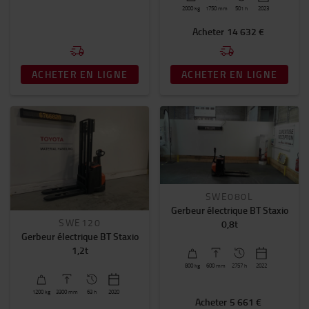
2000
kg
1750
mm
501 h
2023
Acheter
14 632 €
ACHETER EN LIGNE
ACHETER EN LIGNE
SWE080L
Gerbeur électrique BT Staxio
SWE120
0,8t
Gerbeur électrique BT Staxio
1,2t
800
kg
600
mm
2757 h
2022
1200
kg
3300
mm
63 h
2020
Acheter
5 661 €