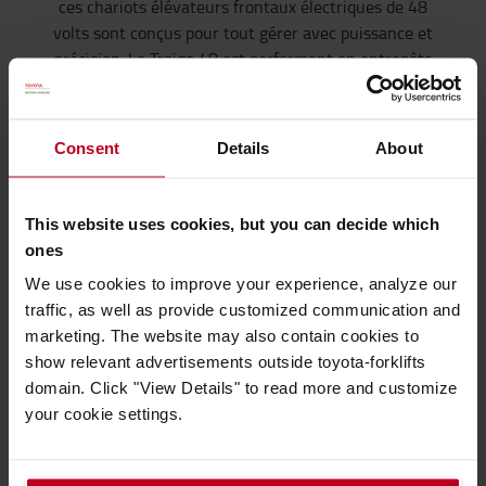
ces chariots élévateurs frontaux électriques de 48
volts sont conçus pour tout gérer
avec puissance et
précision. Le
Traigo
48 est performant en entrepôts
avec de grandes hauteurs de gerbage et également
sur cour
pour le
chargement de camions
par
exemple
. Choisissez le modèle qui répond à vos
Consent
Details
About
besoins en matière de chargement et de
manutention
, et comptez sur des performances
optimales, à l'intérieur comme à
l'extérieur.
This website uses cookies, but you can decide which
ones
Bestseller
We use cookies to improve your experience, analyze our
traffic, as well as provide customized communication and
marketing. The website may also contain cookies to
show relevant advertisements outside toyota-forklifts
domain. Click "View Details" to read more and customize
your cookie settings.