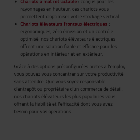
Chariots à
mât
rétractable
:
conçus
pour les
rayonnages
en
hauteur,
ces
chariots
vous
permettent
d'optimiser
votre
stockage vertical.
Chariots élévateurs frontaux électriques
:
ergonomiques,
zéro émission et un contrôle
optimisé, nos chariots élévateurs électriques
offrent une solution fiable
et efficace
pour les
opérations
en intérieur et en extérieur.
Grâce
à des options
préconfigurées
prêtes
à
l'emploi
,
vous
pouvez
vous
concentrer
sur
votre
productivité
sans
attendre
. Que
vous
soyez
responsable
d'entrepôt
ou
propriétaire d'un commerce de
détail
,
nos
chariots
élévateurs
les plus
populaires
vous
offrent
la
fiabilité
et
l'efficacité
dont
vous
avez
besoin
pour
vos
opérations
.