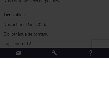
Nos contenus téléchargeables
Liens utiles
Nos actions Paris 2024
Bibliothèque de contenu
Logiconomi TV
Découvrez notre blog
Conditions générales de vente
Politique cookies
Paramètre des cookies
Politique de confidentialité
Les prix indiqués sont valables pour les commandes effectuées en ligne
uniquement. Copyright 2026 Toyota Material Handling France - 4 avenue de