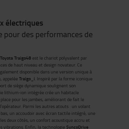
x électriques
e pour des performances de
Toyota Traigo48
est le chariot polyvalent par
nces de haut niveau et design novateur. Ce
 également disponible dans une version unique à
Traigo_i
e, appelée
. Inspiré par la forme iconique
pport de siège dynamique soulignent son
ie lithium-ion intégrée crée un habitacle
place pour les jambes, améliorant de fait le
 l’opérateur. Parmi les autres atouts : un volant
bas, un accoudoir avec écran tactile intégré, une
 les deux côtés, un confort acoustique accru et
SyncoDrive
 vibrations. Enfin, la technologie