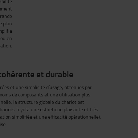
bilité
lement
grande
e plan
plifie
 ou en
ation.
 cohérente et durable
rées et une simplicité d’usage, obtenues par
 moins de composants et une utilisation plus
elle, la structure globale du chariot est
hariots Toyota une esthétique plaisante et très
tion simplifiée et une efficacité opérationnelle).
ise.