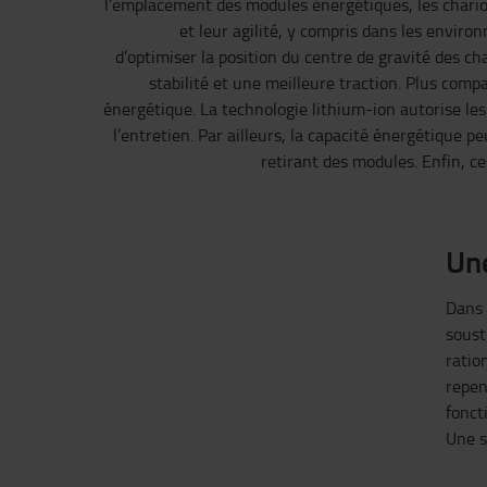
l’emplacement des modules énergétiques, les chariot
et leur agilité, y compris dans les envir
d’optimiser la position du centre de gravité des ch
stabilité et une meilleure traction. Plus comp
énergétique. La technologie lithium-ion autorise les
l’entretien. Par ailleurs, la capacité énergétique 
retirant des modules. Enfin, ces
Une
Dans 
soust
ratio
repen
fonct
Une s