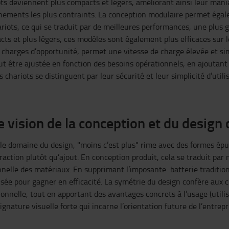
s deviennent plus compacts et légers, améliorant ainsi leur mania
onnements les plus contraints. La conception modulaire permet éga
ariots, ce qui se traduit par de meilleures performances, une plus 
acts et plus légers, ces modèles sont également plus efficaces sur l
 charges d’opportunité, permet une vitesse de charge élevée et sim
peut être ajustée en fonction des besoins opérationnels, en ajoutant
 chariots se distinguent par leur sécurité et leur simplicité d’utilis
 vision de la conception et du design
le domaine du design, "moins c’est plus" rime avec des formes épu
raction plutôt qu’ajout. En conception produit, cela se traduit par
nnelle des matériaux. En supprimant l’imposante batterie traditionn
sée pour gagner en efficacité. La symétrie du design confère aux c
ionnelle, tout en apportant des avantages concrets à l’usage (utilisa
ignature visuelle forte qui incarne l’orientation future de l’entrepr