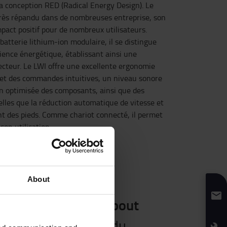
la conception RED (Radical Energy Design). Le
 très répandu dans de nombreuses entreprise, son
pact positif pour de nombreux utilisateurs.
atterie lithium-ion modulaire, il se distingue
cience énergétique, établissant ainsi une
ecteur. Le LWI offre une excellente ergonomie
e et des commandes intuitives, un niveau sonore
on optimisée des composants, ainsi que des
telles que la réduction automatique de vitesse et
nt des pieds. Comme chariot connecté, il permet
son utilisation.
 LWI160
About
conducteur porté debout
fort et la sécurité du