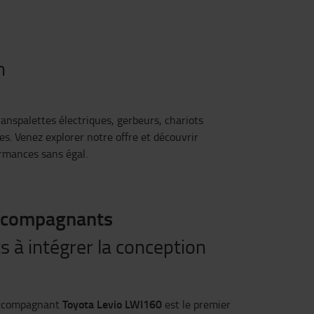
n
anspalettes électriques, gerbeurs, chariots
es. Venez explorer notre offre et découvrir
rmances sans égal.
accompagnants
s à intégrer la conception
Toyota Levio LWI160
 accompagnant
est le premier