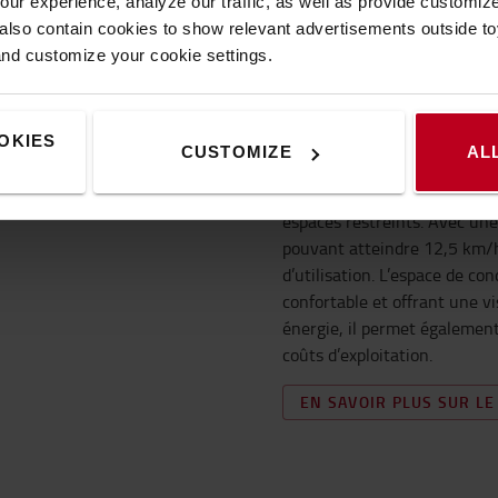
ur experience, analyze our traffic, as well as provide customi
lso contain cookies to show relevant advertisements outside toy
cariste
and customize your cookie settings.
Toyota Levio LSI
Le
est un tr
puissant qui garantit sécurit
performances. Grâce à la tec
OKIES
CUSTOMIZE
AL
des performance de pointe ai
idéal pour la manutention d
espaces restreints. Avec une
pouvant atteindre 12,5 km/h,
d’utilisation. L’espace de co
confortable et offrant une v
énergie, il permet également
coûts d’exploitation.
EN SAVOIR PLUS SUR LE