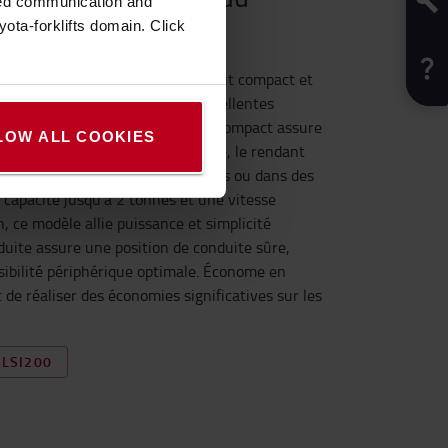
zed communication and
ota-forklifts domain. Click
anspalette électrique porté debout compact et
é et confort tout en offrant d’excellentes
hnologie lithium-ion, ce chariot compact assure
LOW ALL COOKIES
nsi qu’une disponibilité maximale, le rendant
e charges sur de longues distances ou dans des
 capacité jusqu’à 2 tonnes et une vitesse
 ce modèle allie puissance et simplicité
nduite assure une position de conduite sûre,
isibilité périphérique optimale. Économe en
 de réaliser des économies significatives sur les
 LSI200