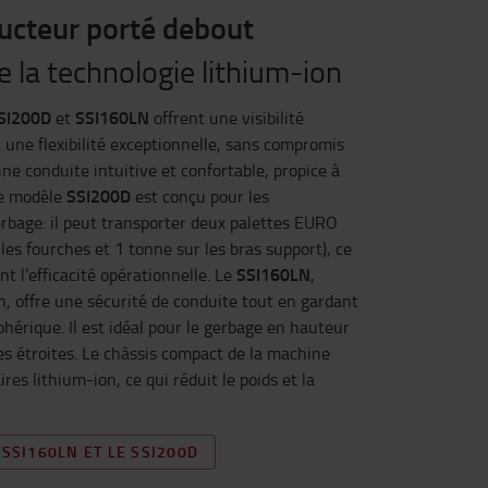
ucteur porté debout
 la technologie lithium-ion
SSI200D
SSI160LN
et
offrent une visibilité
 une flexibilité exceptionnelle, sans compromis
 une conduite intuitive et confortable, propice à
SSI200D
Le modèle
est conçu pour les
erbage: il peut transporter deux palettes EURO
es fourches et 1 tonne sur les bras support), ce
SSI160LN
t l’efficacité opérationnelle. Le
,
on, offre une sécurité de conduite tout en gardant
iphérique. Il est idéal pour le gerbage en hauteur
ées étroites. Le châssis compact de la machine
res lithium-ion, ce qui réduit le poids et la
 SSI160LN ET LE SSI200D