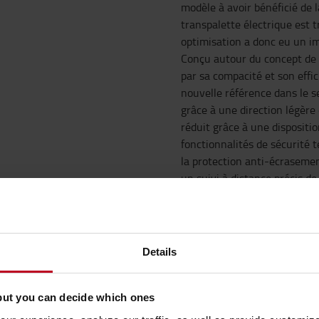
modèle à avoir bénéficié de 
transpalette électrique est
optimisation a donc eu un im
Conçu autour du concept de b
par sa compacité et son effi
nouvelle référence dans le s
grâce à une direction légèr
réduit grâce à une dispositi
fonctionnalités de sécurité 
la protection anti-écraseme
un suivi à distance précis de 
EN SAVOIR PLUS SUR LE
Details
Transpalette à 
but you can decide which ones
Conçu pour le con