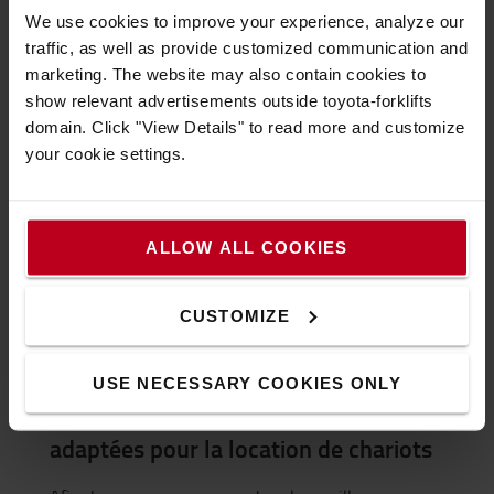
électriques
,
chariots frontaux électriques
, chariots
We use cookies to improve your experience, analyze our
frontaux thermiques, chariots à mât rétractable…).
traffic, as well as provide customized communication and
location court terme
La
est la solution optimale pour
marketing. The website may also contain cookies to
un besoin ne dépensant pas une année. Elle permet
show relevant advertisements outside toyota-forklifts
de combler vos besoins lors d’un surcroît d’activité
domain. Click "View Details" to read more and customize
et peut être anticipée. La durée de location peut
your cookie settings.
aller de un jour à un an.
La location long terme quant à elle peut aller jusqu’à
7 ans suivant vos besoins vous offrant un
ALLOW ALL COOKIES
accompagnement tout au long de votre contrat et
des garanties Toyota. De plus, la location longue
durée préserve votre trésorerie vous permettant
CUSTOMIZE
d’utiliser vos fonds propres pour investir dans votre
cœur de métier.
USE NECESSARY COOKIES ONLY
Des solutions de financement
adaptées pour la location de chariots