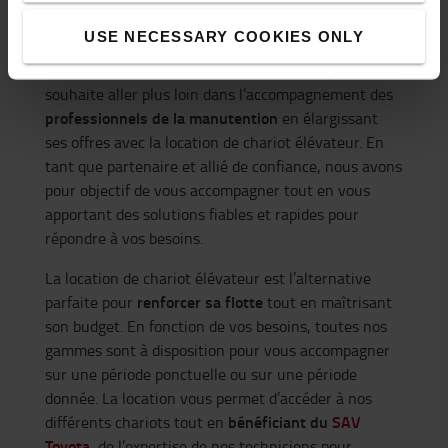
chariot élévateur Toyota ?
USE NECESSARY COOKIES ONLY
Soucieux des enjeux et des évolutions, Toyota
souhaite aller plus loin dans l’accompagnement des
professionnels de la manutention
en élargissant
ses offres avec la location de chariot élévateur. En
tant que partenaire et allié de confiance, nous avons
pour objectif de vous accompagner tout en vous
apportant des solutions fiables et rapides pour
répondre à vos besoins.
La location de chariot élévateur est l’alternative
renforcer sa flotte
parfaite pour
tout en maîtrisant
son budget. En fonction de vos besoins, toutes nos
gammes sont à disposition pour vous accompagner
sur une période ponctuelle ou sur une période
donnée. La location vous permet d’accéder à nos
bénéficiant du
SAV
différents chariots tout en
Toyota
, de l’expertise de nos techniciens pour