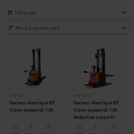
Filtrez par :
Nos chariots élévateurs en location
Prix à la location neuf
Transpalette électrique
Gerbeur électrique
Chariot préparateur de commandes
Chariot frontal électrique
Chariot frontal thermique
Chariots à mât rétractable
Chariot tracteur
Catégorie
SPE160
SPE160L
Gerbeur électrique BT
Gerbeur électrique BT
Capacité nominale
Staxio autoporté 1,6t
Staxio autoporté 1,6t
1600kg
-
2000kg
levée bras supports
Hauteur de levée (mm)