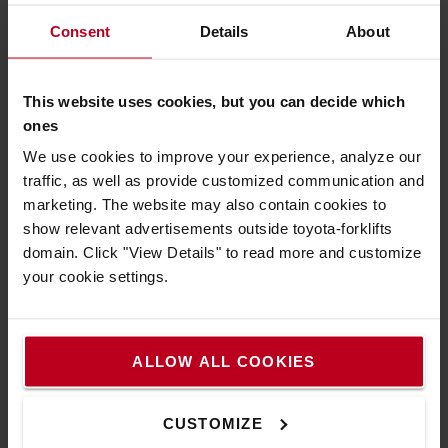
Consent
Details
About
This website uses cookies, but you can decide which
ones
Faut-il louer ou acheter son chariot
We use cookies to improve your experience, analyze our
élévateur ?
traffic, as well as provide customized communication and
Acheter pour investir sur le long terme ou louer
marketing. The website may also contain cookies to
pour gagner en flexibilité ?
show relevant advertisements outside toyota-forklifts
Avant de prendre une décision, découvrez les
domain. Click "View Details" to read more and customize
avantages et limites de chaque solution selon votre
your cookie settings.
activité et vos contraintes opérationnelles.
DÉCOUVRIR LE GUIDE
ALLOW ALL COOKIES
Pourquoi opter pour l’offre location de
CUSTOMIZE