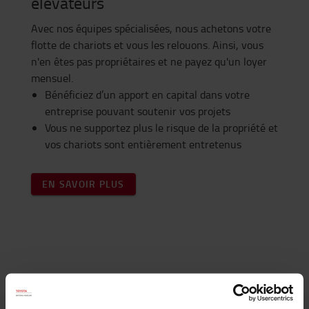
élévateurs
Avec nos équipes spécialisées, nous achetons votre
flotte de chariots et vous les relouons. Ainsi, vous
n'en êtes pas propriétaires et ne payez qu'un loyer
mensuel.
Bénéficiez d’un apport en capital dans votre
entreprise pouvant soutenir vos projets
Vous ne supportez plus le risque de la propriété et
vos chariots sont entièrement entretenus
EN SAVOIR PLUS