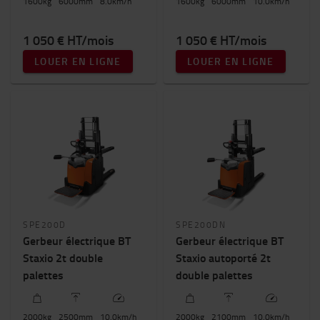
1600
kg
6000
mm
8.0
km/h
1600
kg
6000
mm
10.0
km/h
2100mm
-
6000mm
1 050 € HT/mois
1 050 € HT/mois
LOUER EN LIGNE
LOUER EN LIGNE
SPE200D
SPE200DN
Gerbeur électrique BT
Gerbeur électrique BT
Staxio 2t double
Staxio autoporté 2t
palettes
double palettes
2000
kg
2500
mm
10.0
km/h
2000
kg
2100
mm
10.0
km/h