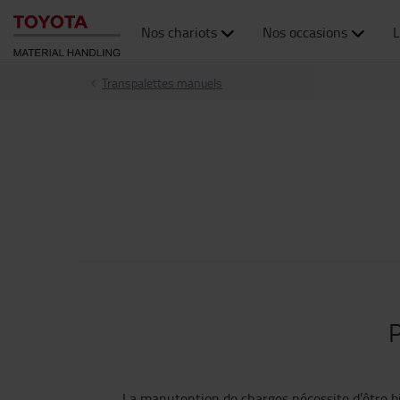
Nos chariots
Nos occasions
L
Transpalettes manuels
P
La manutention de charges nécessite d’être bi