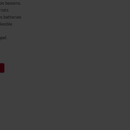
os besoins.
iots
s batteries
lexible
pel.