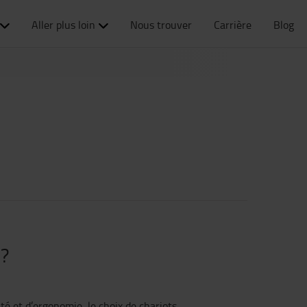
Aller plus loin
Nous trouver
Carrière
Blog
 ?
té et d’ergonomie, le choix de chariots