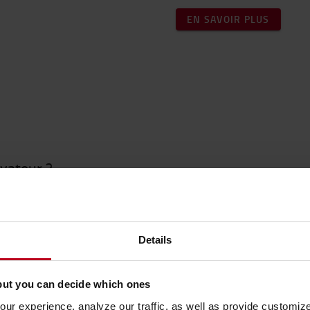
EN SAVOIR PLUS
évateur ?
gagner en flexibilité ?
ges et limites de chaque
tionnelles.
Details
but you can decide which ones
ur experience, analyze our traffic, as well as provide customi