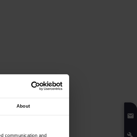
About
zed communication and