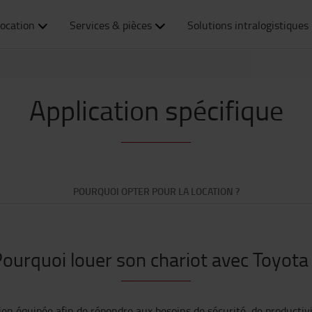
ocation
Services & pièces
Solutions intralogistiques
Application spécifique
POURQUOI OPTER POUR LA LOCATION ?
ourquoi louer son chariot avec Toyota
en équipée afin de répondre aux besoins de sécurité, de productivi