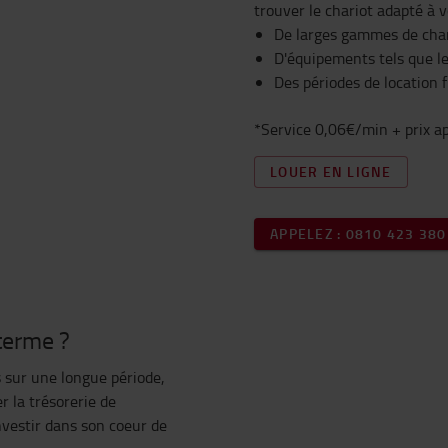
trouver le chariot adapté à v
De larges gammes de char
D'équipements tels que le
Des périodes de location f
*Service 0,06€/min + prix ap
LOUER EN LIGNE
APPELEZ : 0810 423 380
 terme ?
 sur une longue période,
r la trésorerie de
investir dans son coeur de