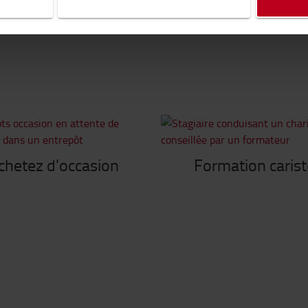
t
chetez d'occasion
Formation carist