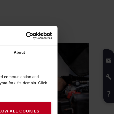
About
zed communication and
ota-forklifts domain. Click
LOW ALL COOKIES