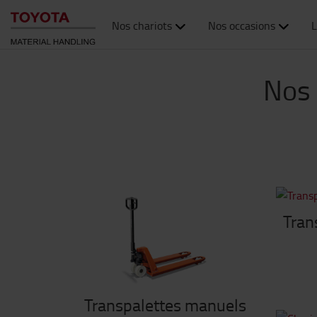
Nos chariots
Nos occasions
L
Nos 
Tran
Transpalettes manuels