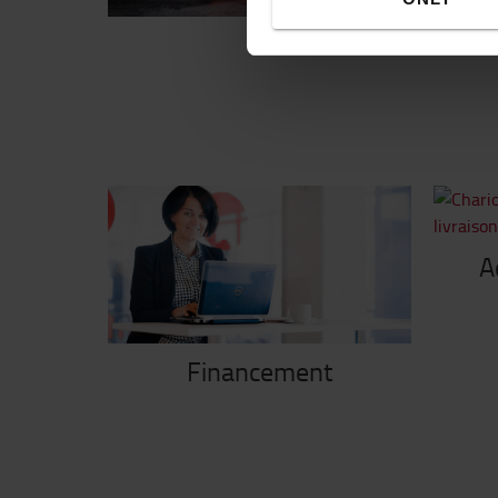
Louez un chario
A
Financement